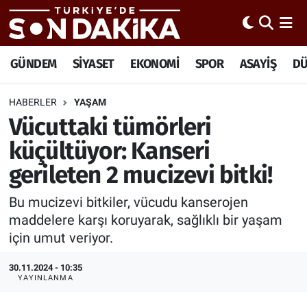
Hava Durumu
GÜNDEM
SİYASET
EKONOMİ
SPOR
ASAYİŞ
D
Trafik Durumu
HABERLER
YAŞAM
Vücuttaki tümörleri
Süper Lig Puan Durumu ve Fikstür
küçültüyor: Kanseri
Tüm Manşetler
gerileten 2 mucizevi bitki!
Son Dakika Haberleri
Bu mucizevi bitkiler, vücudu kanserojen
maddelere karşı koruyarak, sağlıklı bir yaşam
Haber Arşivi
için umut veriyor.
30.11.2024 - 10:35
YAYINLANMA