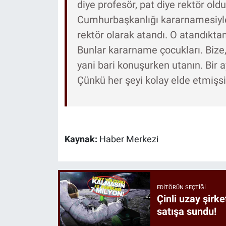
diye profesör, pat diye rektör old
Cumhurbaşkanlığı kararnamesiyle
rektör olarak atandı. O atandıktan
Bunlar kararname çocukları. Bize, 
yani bari konuşurken utanın. Bir 
Çünkü her şeyi kolay elde etmişsini
Kaynak:
Haber Merkezi
EDITÖRÜN SEÇTIĞI
Çinli uzay şirke
satışa sundu!