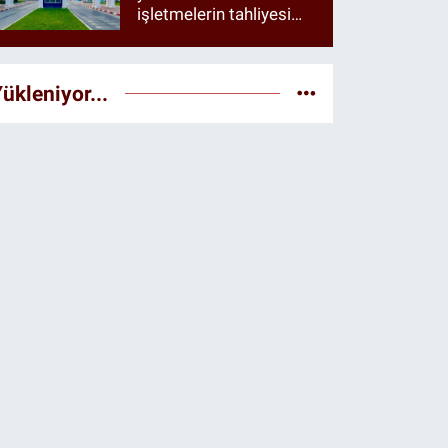
işletmelerin tahliyesi
istendiği öne sürüldü
ükleniyor...