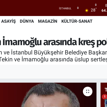
64
°
28
47
ASAYİŞ
DÜNYA
MAGAZİN
KÜLTÜR-SANAT
5
64
m İmamoğlu arasında kreş po
GR
65
in ve İstanbul Büyükşehir Belediye Başk
ekin ve İmamoğlu arasında üslup sertleş
1