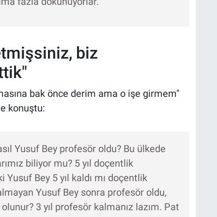
a fazla dokunuyorlar."
tmişsiniz, biz
tik"
lomasına bak önce derim ama o işe girmem"
le konuştu:
asıl Yusuf Bey profesör oldu? Bu ülkede
ımız biliyor mu? 5 yıl doçentlik
 Yusuf Bey 5 yıl kaldı mı doçentlik
kalmayan Yusuf Bey sonra profesör oldu,
 olunur? 3 yıl profesör kalmanız lazım. Pat