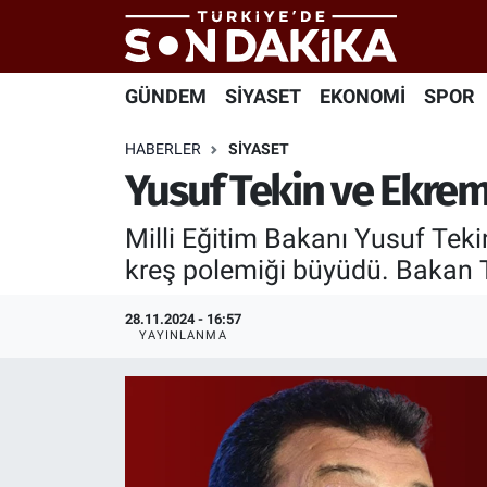
Hava Durumu
GÜNDEM
SİYASET
EKONOMİ
SPOR
Trafik Durumu
HABERLER
SİYASET
Yusuf Tekin ve Ekre
Süper Lig Puan Durumu ve Fikstür
Milli Eğitim Bakanı Yusuf Tek
Tüm Manşetler
kreş polemiği büyüdü. Bakan T
Son Dakika Haberleri
28.11.2024 - 16:57
YAYINLANMA
Haber Arşivi