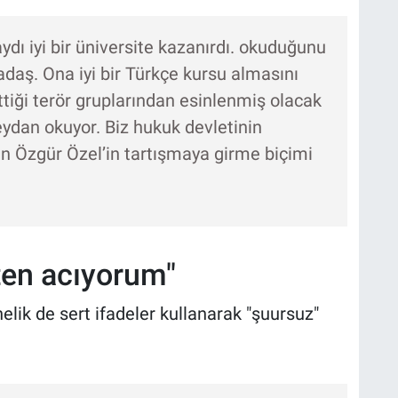
dı iyi bir üniversite kazanırdı. okuduğunu
daş. Ona iyi bir Türkçe kursu almasını
ttiği terör gruplarından esinlenmiş olacak
eydan okuyor. Biz hukuk devletinin
ın Özgür Özel’in tartışmaya girme biçimi
ten acıyorum"
lik de sert ifadeler kullanarak "şuursuz"