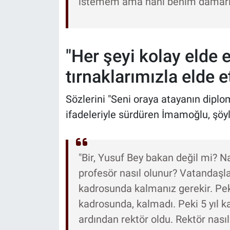
istemem ama hani benim damarım
"Her şeyi kolay elde e
tırnaklarımızla elde et
Sözlerini "Seni oraya atayanın dip
ifadeleriyle sürdüren İmamoğlu, şöy
"Bir, Yusuf Bey bakan değil mi? N
profesör nasıl olunur? Vatandaşlar
kadrosunda kalmanız gerekir. Peki
kadrosunda, kalmadı. Peki 5 yıl 
ardından rektör oldu. Rektör nasıl