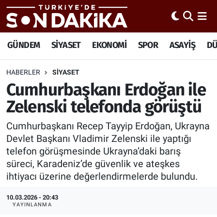
Hava Durumu
GÜNDEM
SİYASET
EKONOMİ
SPOR
ASAYİŞ
D
Trafik Durumu
HABERLER
SİYASET
Cumhurbaşkanı Erdoğan ile
Süper Lig Puan Durumu ve Fikstür
Zelenski telefonda görüştü
Tüm Manşetler
Cumhurbaşkanı Recep Tayyip Erdoğan, Ukrayna
Son Dakika Haberleri
Devlet Başkanı Vladimir Zelenski ile yaptığı
telefon görüşmesinde Ukrayna’daki barış
Haber Arşivi
süreci, Karadeniz’de güvenlik ve ateşkes
ihtiyacı üzerine değerlendirmelerde bulundu.
10.03.2026 - 20:43
YAYINLANMA