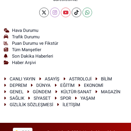
Hava Durumu
Trafik Durumu
Puan Durumu ve Fikstür
Tüm Manşetler
Son Dakika Haberleri
Haber Arşivi
CANLI YAYIN
ASAYİŞ
ASTROLOJİ
BİLİM
DEPREM
DÜNYA
EĞİTİM
EKONOMİ
GENEL
GÜNDEM
KÜLTÜR-SANAT
MAGAZİN
SAĞLIK
SİYASET
SPOR
YAŞAM
GİZLİLİK SÖZLEŞMESİ
İLETİŞİM