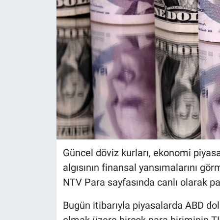
Güncel döviz kurları, ekonomi piyasal
algısının finansal yansımalarını gör
NTV Para sayfasında canlı olarak pay
Bugün itibarıyla piyasalarda ABD do