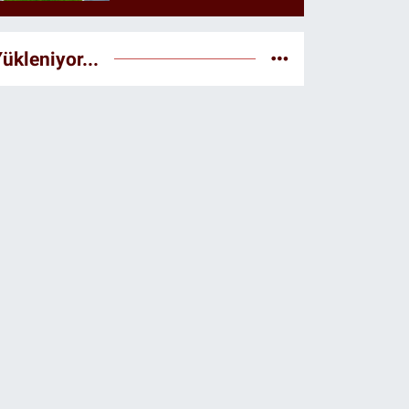
istendiği öne sürüldü
ükleniyor...