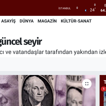
°
24
64
47
ASAYİŞ
DÜNYA
MAGAZİN
KÜLTÜR-SANAT
55
güncel seyir
64
GR
66
mcı ve vatandaşlar tarafından yakından izl
1
1