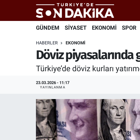
Hava Durumu
GÜNDEM
SİYASET
EKONOMİ
SPOR
Trafik Durumu
HABERLER
EKONOMİ
Döviz piyasalarında 
Süper Lig Puan Durumu ve Fikstür
Türkiye’de döviz kurları yatırı
Tüm Manşetler
23.03.2026 - 11:17
Son Dakika Haberleri
YAYINLANMA
Haber Arşivi