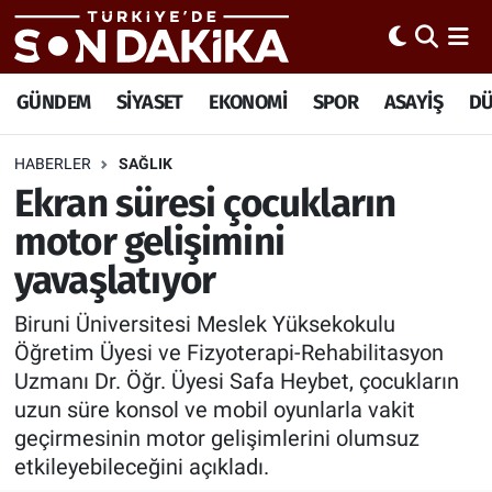
Hava Durumu
GÜNDEM
SİYASET
EKONOMİ
SPOR
ASAYİŞ
D
Trafik Durumu
HABERLER
SAĞLIK
Ekran süresi çocukların
Süper Lig Puan Durumu ve Fikstür
motor gelişimini
Tüm Manşetler
yavaşlatıyor
Son Dakika Haberleri
Biruni Üniversitesi Meslek Yüksekokulu
Öğretim Üyesi ve Fizyoterapi-Rehabilitasyon
Haber Arşivi
Uzmanı Dr. Öğr. Üyesi Safa Heybet, çocukların
uzun süre konsol ve mobil oyunlarla vakit
geçirmesinin motor gelişimlerini olumsuz
etkileyebileceğini açıkladı.