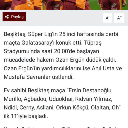
Paylaş
-
+
A
A
Beşiktaş, Süper Lig’in 25’inci haftasında derbi
maçta Galatasaray’ı konuk etti. Tüpraş
Stadyumu’nda saat 20.00’de başlayan
mücadelede hakem Ozan Ergün düdük çaldı.
Ozan Ergün’ün yardımcılıklarını ise Anıl Usta ve
Mustafa Savranlar üstlendi.
Ev sahibi Beşiktaş maça “Ersin Destanoğlu,
Murillo, Agbadou, Uduokhai, Rıdvan Yılmaz,
Ndidi, Cerny, Asllani, Orkun Kökçü, Olaitan, Oh”
ilk 11’iyle başladı.