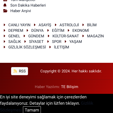
Son Dakika Haberleri
Haber Arşivi
CANLI YAYIN
ASAYİŞ
ASTROLOJİ
BİLİM
DEPREM
DÜNYA
EĞİTİM
EKONOMİ
GENEL
GÜNDEM
KÜLTÜR-SANAT
MAGAZİN
SAĞLIK
SİYASET
SPOR
YAŞAM
GİZLİLİK SÖZLEŞMESİ
İLETİŞİM
RSS
Copyright © 2024. Her hakkı saklıdır.
Haber Yazılımı:
TE Bilişim
En iyi site deneyimi sağlamak için çerezlerden
faydalanıyoruz. Detaylar için lütfen tıklayın.
Gizlilik
Sözleşmesi
Tamam