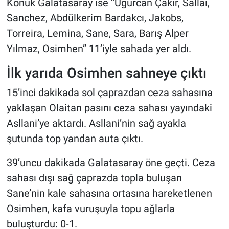
Konuk Galatasaray ise “Uğurcan Çakır, Sallai,
Sanchez, Abdülkerim Bardakcı, Jakobs,
Torreira, Lemina, Sane, Sara, Barış Alper
Yılmaz, Osimhen” 11’iyle sahada yer aldı.
İlk yarıda Osimhen sahneye çıktı
15’inci dakikada sol çaprazdan ceza sahasına
yaklaşan Olaitan pasını ceza sahası yayındaki
Asllani’ye aktardı. Asllani’nin sağ ayakla
şutunda top yandan auta çıktı.
39’uncu dakikada Galatasaray öne geçti. Ceza
sahası dışı sağ çaprazda topla buluşan
Sane’nin kale sahasına ortasına hareketlenen
Osimhen, kafa vuruşuyla topu ağlarla
buluşturdu: 0-1.