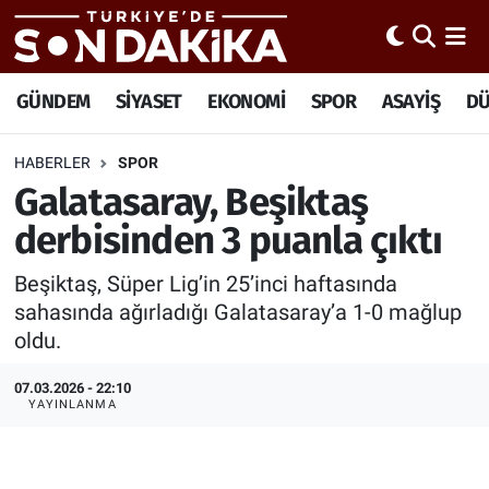
Hava Durumu
GÜNDEM
SİYASET
EKONOMİ
SPOR
ASAYİŞ
D
Trafik Durumu
HABERLER
SPOR
Galatasaray, Beşiktaş
Süper Lig Puan Durumu ve Fikstür
derbisinden 3 puanla çıktı
Tüm Manşetler
Beşiktaş, Süper Lig’in 25’inci haftasında
Son Dakika Haberleri
sahasında ağırladığı Galatasaray’a 1-0 mağlup
oldu.
Haber Arşivi
07.03.2026 - 22:10
YAYINLANMA