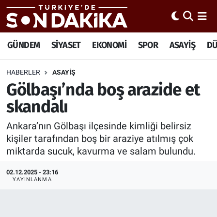
Hava Durumu
GÜNDEM
SİYASET
EKONOMİ
SPOR
ASAYİŞ
D
Trafik Durumu
HABERLER
ASAYİŞ
Gölbaşı’nda boş arazide et
Süper Lig Puan Durumu ve Fikstür
skandalı
Tüm Manşetler
Ankara’nın Gölbaşı ilçesinde kimliği belirsiz
Son Dakika Haberleri
kişiler tarafından boş bir araziye atılmış çok
miktarda sucuk, kavurma ve salam bulundu.
Haber Arşivi
02.12.2025 - 23:16
YAYINLANMA