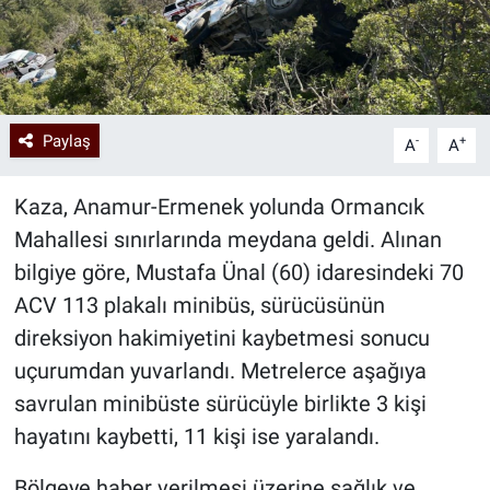
Paylaş
-
+
A
A
Kaza, Anamur-Ermenek yolunda Ormancık
Mahallesi sınırlarında meydana geldi. Alınan
bilgiye göre, Mustafa Ünal (60) idaresindeki 70
ACV 113 plakalı minibüs, sürücüsünün
direksiyon hakimiyetini kaybetmesi sonucu
uçurumdan yuvarlandı. Metrelerce aşağıya
savrulan minibüste sürücüyle birlikte 3 kişi
hayatını kaybetti, 11 kişi ise yaralandı.
Bölgeye haber verilmesi üzerine sağlık ve