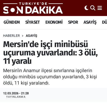
Hava Durumu
GÜNDEM
SİYASET
EKONOMİ
SPOR
ASAYİŞ
D
Trafik Durumu
HABERLER
ASAYİŞ
Mersin'de işçi minibüsü
Süper Lig Puan Durumu ve Fikstür
uçuruma yuvarlandı: 3 ölü,
Tüm Manşetler
11 yaralı
Son Dakika Haberleri
Mersin'in Anamur ilçesi sınırlarına işçilerin
olduğu minibüs uçurumdan yuvarlandı, 3 kişi
Haber Arşivi
öldü, 11 kişi yaralandı.
12.03.2026 - 21:28
YAYINLANMA