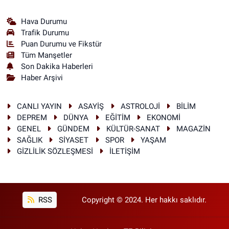
Hava Durumu
Trafik Durumu
Puan Durumu ve Fikstür
Tüm Manşetler
Son Dakika Haberleri
Haber Arşivi
CANLI YAYIN
ASAYİŞ
ASTROLOJİ
BİLİM
DEPREM
DÜNYA
EĞİTİM
EKONOMİ
GENEL
GÜNDEM
KÜLTÜR-SANAT
MAGAZİN
SAĞLIK
SİYASET
SPOR
YAŞAM
GİZLİLİK SÖZLEŞMESİ
İLETİŞİM
RSS
Copyright © 2024. Her hakkı saklıdır.