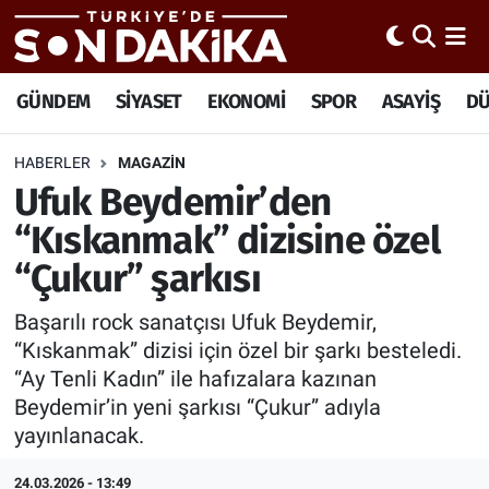
Hava Durumu
GÜNDEM
SİYASET
EKONOMİ
SPOR
ASAYİŞ
D
Trafik Durumu
HABERLER
MAGAZİN
Ufuk Beydemir’den
Süper Lig Puan Durumu ve Fikstür
“Kıskanmak” dizisine özel
Tüm Manşetler
“Çukur” şarkısı
Son Dakika Haberleri
Başarılı rock sanatçısı Ufuk Beydemir,
“Kıskanmak” dizisi için özel bir şarkı besteledi.
Haber Arşivi
“Ay Tenli Kadın” ile hafızalara kazınan
Beydemir’in yeni şarkısı “Çukur” adıyla
yayınlanacak.
24.03.2026 - 13:49